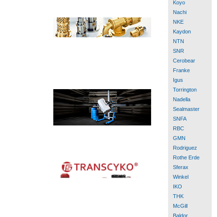
Koyo
Nachi
NKE
Kaydon
NTN
SNR
Cerobear
Franke
Igus
Torrington
Nadella
Sealmaster
SNFA
RBC
GMN
Rodriguez
Rothe Erde
Sferax
Winkel
IKO
THK
McGill
Baldor